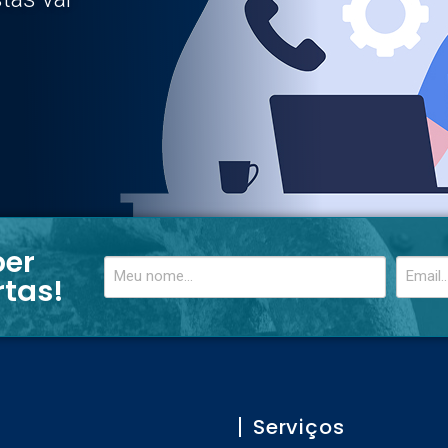
ber
rtas!
Serviços