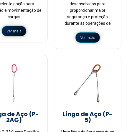
celente opção para
desenvolvidos para
ão e movimentação de
proporcionar maior
cargas
segurança e proteção
durante as operações de
Ver mais
Ver mais
ga de Aço (P-
Linga de Aço (P-
2AG)
5)
o P-2AG com Presilha,
Uma linga de fibra com duas