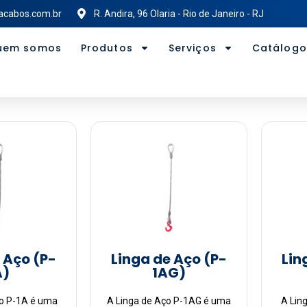
acabos.com.br
R. Andira, 96 Olaria - Rio de Janeiro - RJ
uem somos
Produtos
Serviços
Catálogo
 Aço (P-
Linga de Aço (P-
Lin
A)
1AG)
ço P-1A é uma
A Linga de Aço P-1AG é uma
A Lin