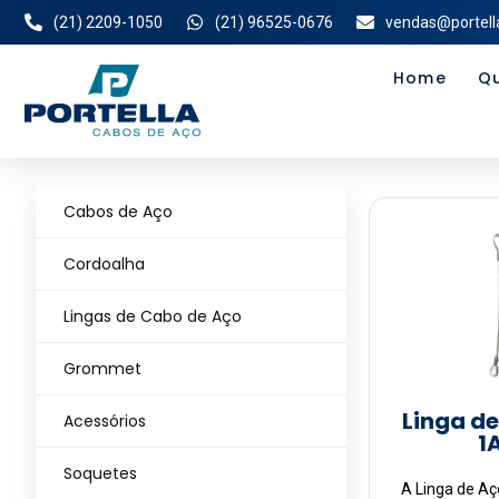
(21) 2209-1050
(21) 96525-0676
vendas@portell
Home
Q
Cabos de Aço
Cordoalha
Lingas de Cabo de Aço
Grommet
Linga de
Acessórios
1
Soquetes
A Linga de A