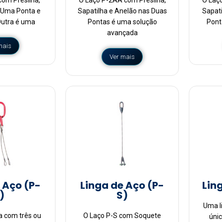
 Uma Ponta e
Sapatilha e Anelão nas Duas
Sapat
Outra é uma
Pontas é uma solução
Pont
avançada
mais
Ver mais
 Aço (P-
Linga de Aço (P-
Lin
)
S)
Uma l
ra com três ou
O Laço P-S com Soquete
únic