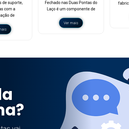
s de suporte,
Fechado nas Duas Pontas do
fabri
as com a
Laço é um componente de
cação de
Ver mais
mais
da
ha?
tas vai