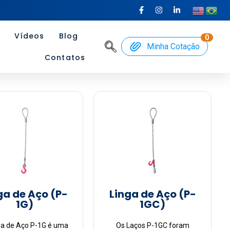
Vídeos
Blog
0
Minha Cotação
Contatos
ga de Aço (P-
Linga de Aço (P-
1G)
1GC)
ga de Aço P-1G é uma
Os Laços P-1GC foram