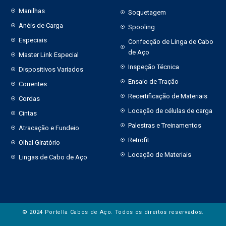
Manilhas
Soquetagem
Anéis de Carga
Spooling
Especiais
Confecção de Linga de Cabo
de Aço
Master Link Especial
Inspeção Técnica
Dispositivos Variados
Ensaio de Tração
Correntes
Recertificação de Materiais
Cordas
Locação de células de carga
Cintas
Palestras e Treinamentos
Atracação e Fundeio
Retrofit
Olhal Giratório
Locação de Materiais
Lingas de Cabo de Aço
© 2024 Portella Cabos de Aço. Todos os direitos reservados.