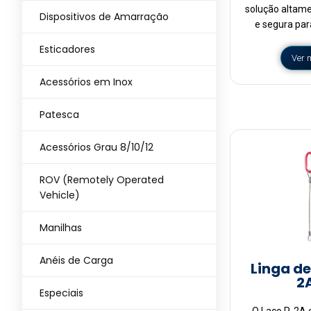
solução altame
Dispositivos de Amarração
e segura par
Esticadores
Ver 
Acessórios em Inox
Patesca
Acessórios Grau 8/10/12
ROV (Remotely Operated
Vehicle)
Manilhas
Anéis de Carga
Linga de
2
Especiais
O Laço P-2A 