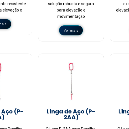
nte resistente
solução robusta e segura
ex
a elevação e
para elevação e
elevaç
movimentação
mais
Ver mais
 Aço (P-
Linga de Aço (P-
Lin
A)
2AA)
com Presilha,
O Laço P-2AA com Presilha,
O Laç