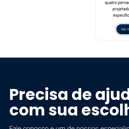
quatro perna
projetad
especifi
Ver 
Precisa de aju
com sua escol
Fale conosco e um de nossos especialis