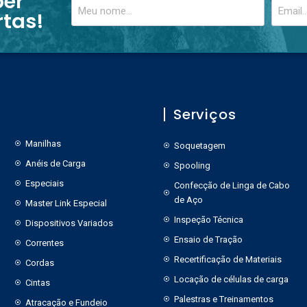
ber
rtas!
Serviços
Manilhas
Soquetagem
Anéis de Carga
Spooling
Especiais
Confecção de Linga de Cabo
de Aço
Master Link Especial
Inspeção Técnica
Dispositivos Variados
Ensaio de Tração
Correntes
Recertificação de Materiais
Cordas
Locação de células de carga
Cintas
Palestras e Treinamentos
Atracação e Fundeio