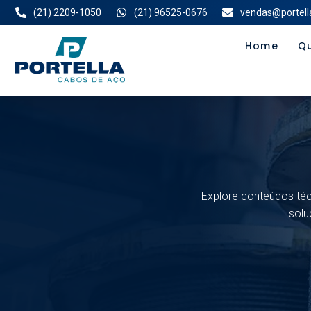
(21) 2209-1050
(21) 96525-0676
vendas@portell
Home
Q
Explore conteúdos téc
solu