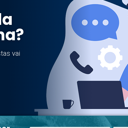
da
ha?
tas vai