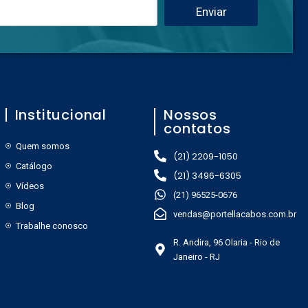
Enviar
Institucional
Nossos
contatos
Quem somos
(21) 2209-1050
Catálogo
(21) 3496-6305
Vídeos
(21) 96525-0676
Blog
vendas@portellacabos.com.br
Trabalhe conosco
R. Andira, 96 Olaria - Rio de
Janeiro - RJ